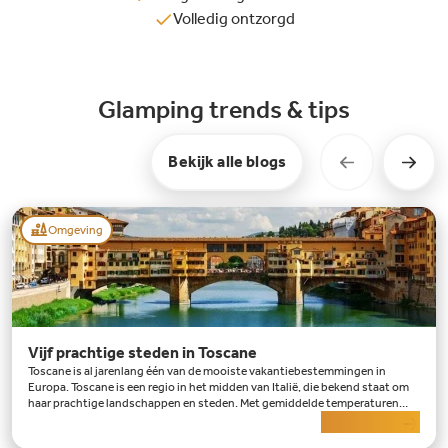
een korte wandeling naar beneden ben je bij het strand. Geen zin in een
Volledig ontzorgd
wandeling? In het hoogseizoen pendelt gratis treintje de hele dag op en
neer naar het kiezelstrand van de Baai van Sistiana.
Glamping trends & tips
Bekijk alle blogs
Omgeving
Vijf prachtige steden in Toscane
Toscane is al jarenlang één van de mooiste vakantiebestemmingen in
Europa. Toscane is een regio in het midden van Italië, die bekend staat om
haar prachtige landschappen en steden. Met gemiddelde temperaturen
tussen de 20 en 25 graden en in de zom
Lees meer