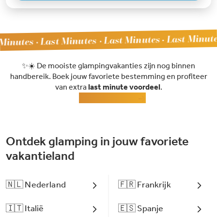
· Last Minutes · Last Minutes
inutes · Last Minutes
✨☀️ De mooiste glampingvakanties zijn nog binnen
handbereik. Boek jouw favoriete bestemming en profiteer
van extra
last minute voordeel
.
Bekijk campings
Ontdek glamping in jouw favoriete
vakantieland
🇳🇱 Nederland
🇫🇷 Frankrijk
🇮🇹 Italië
🇪🇸 Spanje