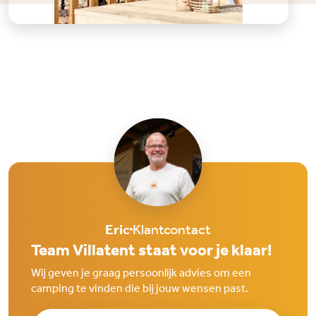
Eric
Klantcontact
Team Villatent staat voor je klaar!
Wij geven je graag persoonlijk advies om een
camping te vinden die bij jouw wensen past.