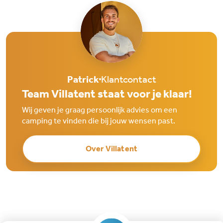
Patrick
Klantcontact
Team Villatent staat voor je klaar!
Wij geven je graag persoonlijk advies om een
camping te vinden die bij jouw wensen past.
Over Villatent