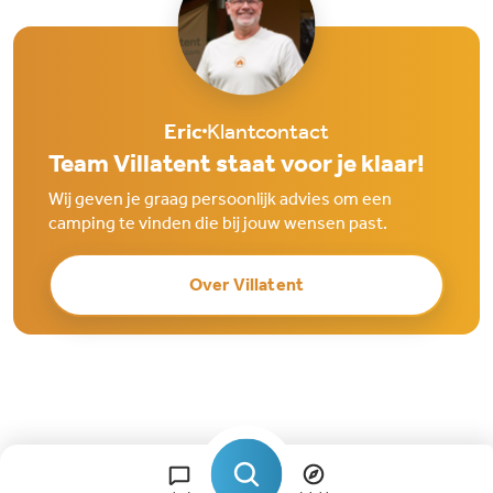
Eric
Klantcontact
Team Villatent staat voor je klaar!
Wij geven je graag persoonlijk advies om een
camping te vinden die bij jouw wensen past.
Over Villatent