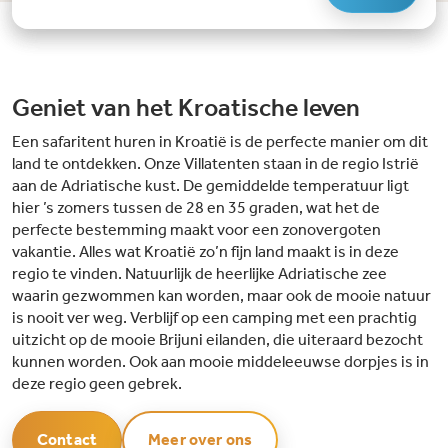
watersportmateriaal te huren. Of je nu zin hebt in een actieve dag of liever
ontspant aan zee, op Bi Village is er altijd iets te beleven.Hoogtepunten
van Bi Village:Zwemplezier voor iedereen: Er zijn drie zwembaden verdeeld
over de camping. Ieder zwembad beschikt over veel groen, een zonneterras
en een apart kinderbad. Eén van de zwembaden heeft een glijbaan. Favoriet
onder de kinderen is het spraypark met speeltoestellen, waterkannonnen,
Geniet van het Kroatische leven
fonteinen, glijbanen en spelletjes.Actief animatieteam: Voor kinderen en
tieners is er geen moment van verveling. Het internationale animatieteam
Een safaritent huren in Kroatië is de perfecte manier om dit
van maar liefst vijftig mensen organiseert in het hoogseizoen dagelijks
activiteiten. Van sporttoernooien en aquagym tot mini-disco en
land te ontdekken. Onze Villatenten staan in de regio Istrië
avondshows. Uniek aan deze camping is het Jungalooz Trampoline en
aan de Adriatische kust. De gemiddelde temperatuur ligt
Adventure Park.Direct aan het strand: Je kunt kiezen uit een privéstrand
hier ’s zomers tussen de 28 en 35 graden, wat het de
met ligbedden en parasols (betaald) of het vrije strand. Voor kinderen is er
een speciaal strandgedeelte met kalm en veilig water om te spelen.
perfecte bestemming maakt voor een zonovergoten
Daarnaast geniet je met onder andere kajak, windsurfen, duiken en jetskiën
vakantie. Alles wat Kroatië zo’n fijn land maakt is in deze
van eindeloos watersportplezier!
regio te vinden. Natuurlijk de heerlijke Adriatische zee
waarin gezwommen kan worden, maar ook de mooie natuur
is nooit ver weg. Verblijf op een camping met een prachtig
uitzicht op de mooie Brijuni eilanden, die uiteraard bezocht
kunnen worden. Ook aan mooie middeleeuwse dorpjes is in
deze regio geen gebrek.
Contact
Meer over ons