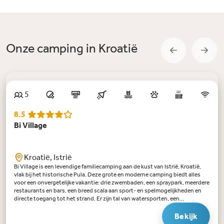
Onze camping in Kroatië
Tip
5
8.5
Bi Village
Kroatië, Istrië
Bi Village is een levendige familiecamping aan de kust van Istrië, Kroatië,
vlak bij het historische Pula. Deze grote en moderne camping biedt alles
voor een onvergetelijke vakantie: drie zwembaden, een spraypark, meerdere
restaurants en bars, een breed scala aan sport- en spelmogelijkheden en
directe toegang tot het strand. Er zijn tal van watersporten, een
avonturen- en trampolinepark, een professioneel animatieteam en een
duikschool. Daarnaast vind je op het terrein diverse sportfaciliteiten zoals
Bekijk
tennis- en volleybalvelden, en mogelijkheden om fietsen of