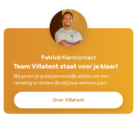
Patrick
Klantcontact
Team Villatent staat voor je klaar!
Wij geven je graag persoonlijk advies om een
camping te vinden die bij jouw wensen past.
Over Villatent