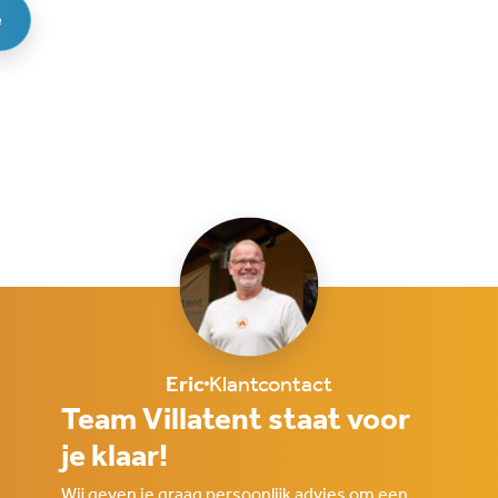
e
Eric
Klantcontact
Team Villatent staat voor
je klaar!
Wij geven je graag persoonlijk advies om een