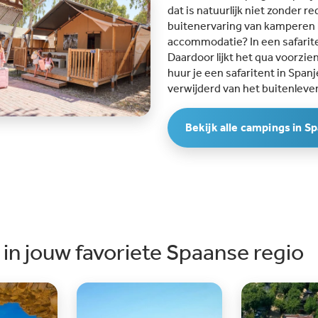
dat is natuurlijk niet zonder re
buitenervaring van kamperen b
accommodatie? In een safariten
Daardoor lijkt het qua voorzi
huur je een safaritent in Spanj
verwijderd van het buitenleve
Bekijk alle campings in S
in jouw favoriete Spaanse regio