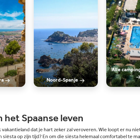
Alle camping
va
Noord-Spanje
n het Spaanse leven
k vakantieland dat je hart zeker zal veroveren. Wie loopt er nu ni
en siësta op zijn tijd? En om die siësta helemaal comfortabel te