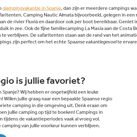
op
glampingvakantie in Spanje
, dan zijn er meerdere campings waa
faritenten. Camping Nautic Almata bijvoorbeeld, gelegen in een
an de rivier Fluvià en daardoor ook per boot bereikbaar. Geniet
uik in zee. Ook de fijne familiecamping La Masia aan de Costa Bra
m te verblijven. De safaritenten staan aan de rand van het anima
pings zijn perfect om het echte
Spaanse vakantiegevoel
te ervare
io is jullie favoriet?
in Spanje? Wij hebben er ongetwijfeld een leuke
! Willen jullie graag naar een bepaalde Spaanse regio
avoriete camping in die omgeving uit. Denk eraan om
en jullie camping op tijd te boeken! Campings in
n tijdens de vakantieperiodes vaak al vroeg vol.
e camping van jullie voorkeur kunnen verblijven.