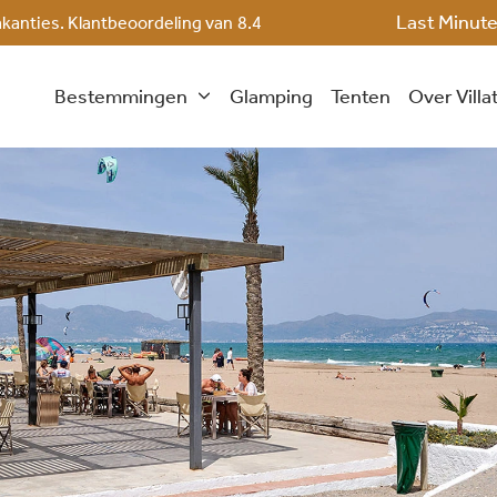
Last Minut
akanties. Klantbeoordeling van
8.4
Bestemmingen
Glamping
Tenten
Over Villa