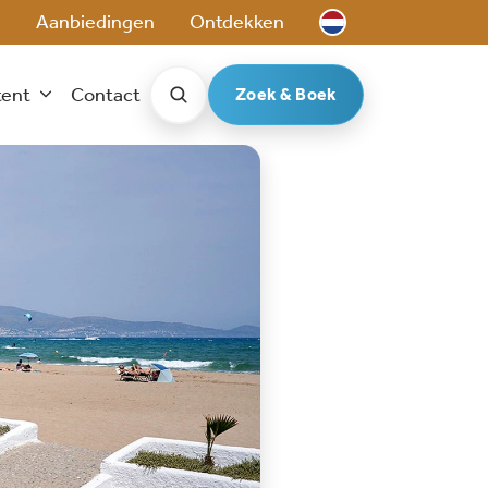
e
Aanbiedingen
Ontdekken
tent
Contact
Zoek & Boek