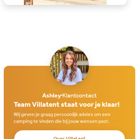
Ashley
Klantcontact
Team Villatent staat voor je klaar!
Wij geven je graag persoonlijk advies om een
camping te vinden die bij jouw wensen past.
Over Villatent