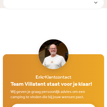
Eric
Klantcontact
Team Villatent staat voor je klaar!
Wij geven je graag persoonlijk advies om een
camping te vinden die bij jouw wensen past.