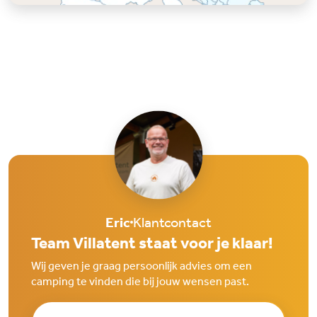
Eric
Klantcontact
Team Villatent staat voor je klaar!
Wij geven je graag persoonlijk advies om een
camping te vinden die bij jouw wensen past.