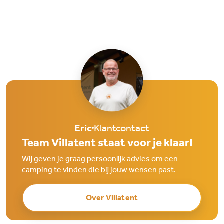
Eric
Klantcontact
Team Villatent staat voor je klaar!
Wij geven je graag persoonlijk advies om een
camping te vinden die bij jouw wensen past.
Over Villatent