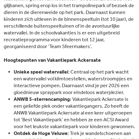
glijbanen, spring erop los in het trampolinepark of bezoek de
dieren in de dierenweide op het park. Daarnaast kunnen
kinderen zich uitleven in de binnenspeeltuin (tot 10 jaar), de
verschillende buitenspeeltuinen of in de avontuurlijke
watervallei. In de schoolvakanties is er een uitgebreid
recreatieprogramma voor kinderen tot 12 jaar,
georganiseerd door ‘Team Sfeermakers’.
Hoogtepunten van Vakantiepark Ackersate
Unieke speel watervallei
: Centraal op het park wacht
een watervallei vol klimtoestellen, waterstroompjes en
interactieve pompen. Daarnaast vind je per 2026 een
gloednieuw spraypark voor eindeloos waterplezier.
ANWB 5-sterrencamping:
Vakantiepark Ackersate is
een geliefde plek onder vakantiegangers. Zo heeft de
ANWB Vakantiepark Ackersate al een keer uitgeroepen
tot ‘Best Vakantiepark’ en hebben ze een ACSI Award
voor het leukste vakantiepark voor kinderen gewonnen.
Ontdek de Hoge Veluwe
: Trek je wandelschoenen aan