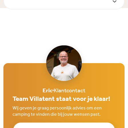
Eric
Klantcontact
Team Villatent staat voor je klaar!
Wij geven je graag persoonlijk advies om een
camping te vinden die bij jouw wensen past.