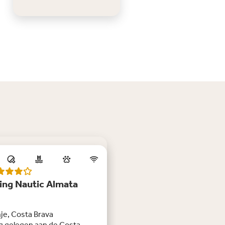
ng Nautic Almata
je, Costa Brava
g gelegen aan de Costa