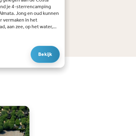
ind je 4-sterrencamping
Almata. Jong en oud kunnen
er vermaken in het
, aan zee, op het water,
 animatieteam of in de
ge (strand)barretjes en
ants.Op de camping staat
thousiast team
Bekijk
kers voor je klaar! Je kan
es boeken, sportactiviteiten
 en auto’s of fietsen huren.
hart van de camping ligt een
gebiedje met een
rkt, boetiek, pizzeria,
e en wasserette. Bij Nautic
vind je diverse
iliteiten, van tafeltennis tot
portmogelijkheden.Hoogtep
an Nautic Almata:Direct
 aan het strand in een