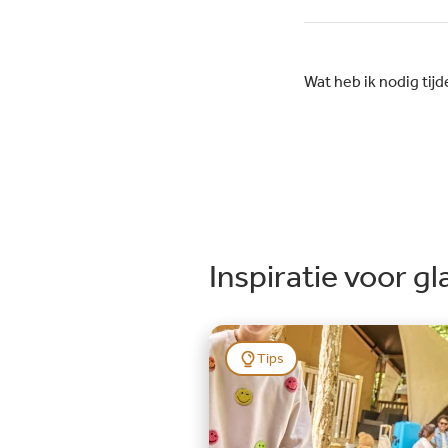
Barcelona met binnen drie kwar
bereikbaar, waardoor je eenvou
de bruisende stad kunt verkenn
Wat heb ik nodig tij
De camping beidt hiervoor han
pendeldiensten.
Inspiratie voor g
Tips