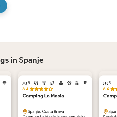
e
gs in Spanje
5
5
Bijna nooit vrij in de zomer
8.4
8.6
Camping La Masia
Campi
Spanje, Costa Brava
Span
Camping La Masia is een populaire
Prachti