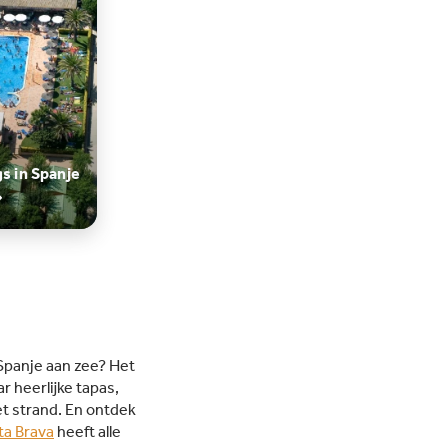
eservaat: De camping ligt
aan een 3,5 km lang
and. Dankzij de ligging in
tuurreservaat kunnen
n hier rustig en veilig
n van de zee. In het
izoen verandert de Beach
 avonds in een openlucht
s in Spanje
eek met cocktails,
iek en prachtig uitzicht
 baai van Roses. Omdat het
ten de camping ligt, is er
erlast.Uitgebreid aanbod
ersporten: Met directe
 tot bevaarbare kanalen en
kun je hier je eigen boot
 Spanje aan zee? Het
en of deelnemen aan
r heerlijke tapas,
eiten zoals windsurfen,
et strand. En ontdek
n en Stand Up Paddle
evarieerd animatie- en
ta Brava
heeft alle