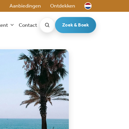
e
Aanbiedingen
Ontdekken
tent
Contact
Zoek & Boek