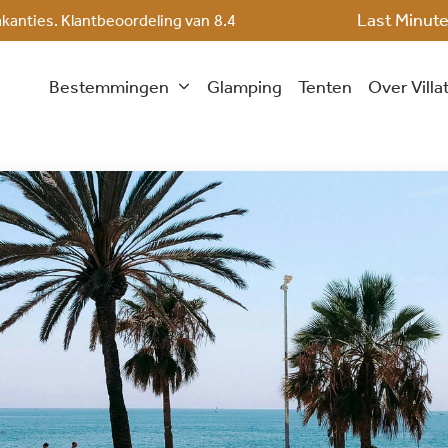
Last Minut
akanties. Klantbeoordeling van
8.4
Bestemmingen
Glamping
Tenten
Over Villa