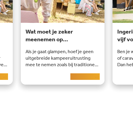
Wat moet je zeker
Inger
meenemen op
vijf v
glampingvakantie
Als je gaat glampen, hoef je geen
Ben je 
r
uitgebreide kampeeruitrusting
of cara
weg
mee te nemen zoals bij traditioneel
Dan heb
kamperen. Want het grote voordeel
safarit
er
Lees meer
van glampen is dat je tent volledig
benieuw
n
ingericht voor je klaarstaat. Van
zo’n in
eb
kaasschaaf tot koekenpan, je vindt
 Als
het alle