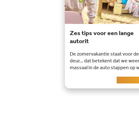
Zes tips voor een lange
autorit
De zomervakantie staat voor de
deur… dat betekent dat we wee
massaal in de auto stappen op 
naar een zonnige
Lees me
vakantiebestemming. Maar
voordat je eindelijk kan geniete
van je welverdiende vakantie, h
je nog een lange autorit te gaan.
je