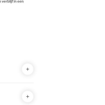
verblijf in een
rogramma: Het
eteam zorgt voor dagelijkse
eiten voor jong en oud, van
ernooien tot livemuziek
rty's en thema-avonden.
n vermaken zich in de Mini
mata met creatieve
ps, minidisco en leuke
jes.