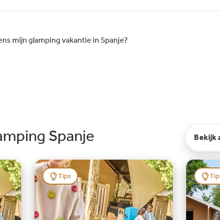
tier
dig
en.
dens mijn glamping vakantie in Spanje?
dige
lamping Spanje
Bekijk 
Tips
Tip