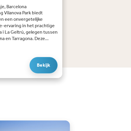
je, Barcelona
 Vilanova Park biedt
n een onvergetelijke
e-ervaring in het prachtige
a i La Geltrú, gelegen tussen
na en Tarragona. Deze
erende zeezicht-camping
zich uit over een parkachtig
 van 40 hectare vol
oorzieningen zoals
Bekijk
ruiken, palmbomen en
ige wandelpaden.
fhebbers halen hun hart op
fantastische waterpark met
zwembaden, peuterbad en
en. De Crazy Cone glijbaan is
 voor waaghalzen, terwijl de
de juist leuk is voor het hele
oe aan ontspanning? Breng
 bezoekje aan de Welness &