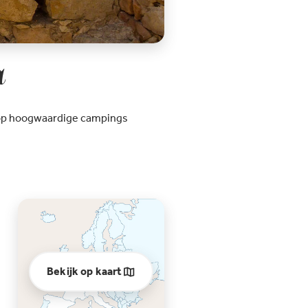
a
op hoogwaardige campings
Bekijk op kaart