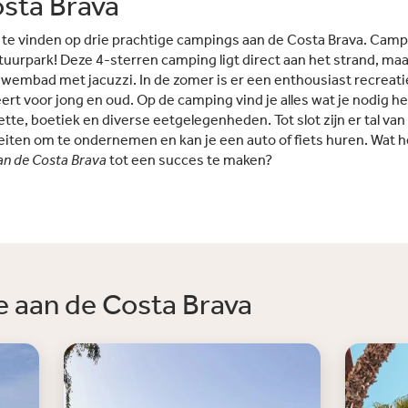
sta Brava
kajakken en Stand Up Paddle
Fantast
(SUP).Gevarieerd animatie- en
uren zw
n te vinden op drie prachtige campings aan de Costa Brava. Cam
sportprogramma: Het
met tw
tuurpark! Deze 4-sterren camping ligt direct aan het strand, ma
en
animatieteam zorgt voor dagelijkse
een peu
zwembad met jacuzzi. In de zomer is er een enthousiast recrea
eam
activiteiten voor jong en oud, van
glijban
eert voor jong en oud. Op de camping vind je alles wat je nodig 
sporttoernooien tot livemuziek
binnen
te, boetiek en diverse eetgelegenheden. Tot slot zijn er tal van 
 het
poolparty's en thema-avonden.
parasol
eiten om te ondernemen en kan je een auto of fiets huren. Wat 
Kinderen vermaken zich in de Mini
plek om
an de Costa Brava
tot een succes te maken?
ing
Club Almata met creatieve
Spaanse
workshops, minidisco en leuke
Hele G
uitstapjes.
fitnes
ook
er is al
en mini
creatie
kindere
 aan de Costa Brava
geniete
zoals d
Ideale 
4 kilom
strande
biedt d