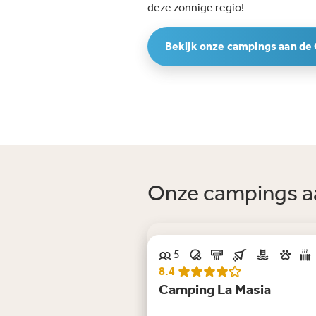
deze zonnige regio!
Bekijk onze campings aan de
Onze campings a
5
Bijna nooit vrij in de zomer
8.4
Camping La Masia