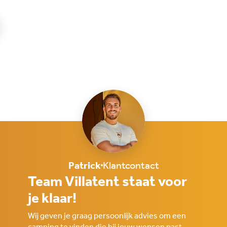
Patrick
Klantcontact
Team Villatent staat voor
je klaar!
Wij geven je graag persoonlijk advies om een
camping te vinden die bij jouw wensen past.