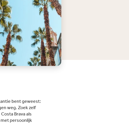
 tot zon, zee en diverse
orten. Bovendien is
na met binnen drie kwartier
aar, waardoor je eenvoudig
sende stad kunt verkennen.
ing beidt hiervoor handige
diensten.
antie bent geweest:
en weg. Zoek zelf
e Costa Brava als
 met persoonlijk