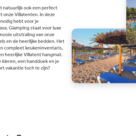
nd.
unten van Nautic Almata:Direct
spa me
 natuurlijk ook een perfect
) in
gelegen aan het strand in een
solari
 onze Villatenten. In deze
eel
natuurreservaat: De camping ligt
vindt o
e nodig hebt voor je
 en
direct aan een 3,5 km lang
facilite
va. Glamping staat voor luxe
zandstrand. Dankzij de ligging in
multisp
mooie uitstraling van onze
een natuurreservaat kunnen
kinders
bels en de heerlijke bedden. Het
eel
gezinnen hier rustig en veilig
minigol
en compleet keukeninventaris,
iedt
genieten van de zee. In het
camping
n heerlijke Villatent hangmat.
hoogseizoen verandert de Beach
restaur
je kleren, een handdoek en je
jes,
Club 's avonds in een openlucht
In het 
rt vakantie toch te zijn?
en
discotheek met cocktails,
animati
livemuziek en prachtig uitzicht
progra
over de baai van Roses. Omdat het
miniclu
a,
net buiten de camping ligt, is er
avondp
l
geen overlast.Uitgebreid aanbod
handige
aan watersporten: Met directe
nabijge
toegang tot bevaarbare kanalen en
is deze
de zee kun je hier je eigen boot
uitvals
aanmeren of deelnemen aan
gezins
activiteiten zoals windsurfen,
Camping