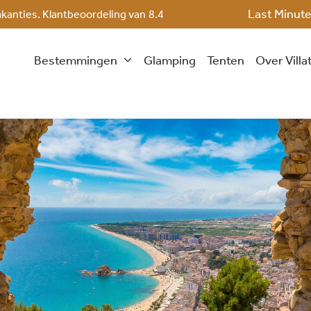
Last Minut
akanties. Klantbeoordeling van
8.4
Bestemmingen
Glamping
Tenten
Over Villa