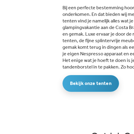
camping naar het fijne zandstra
Bij een perfecte bestemming hoort
Je bent daarnaast zó (500 meter
onderkomen. En dat bieden wij met
het bruisende Blanes, waar je v
tenten vind je namelijk alles wat j
gezellige barretjes, restaurants
glampingvakantie aan de Costa Bra
een boulevard kunt
en gemak. Luxe ervaar je door de 
vinden.Hoogtepunten van
tenten, de fijne splintervrije meu
Camping La Masia:Gigantisch v
gemak komt terug in dingen als e
waterpret: Camping La Masia b
je eigen Nespresso apparaat en ee
twee prachtige
Het enige wat je hoeft te doen is 
zwembadcomplexen met ligbed
tandenborstel in te pakken. Zo hoo
whirlpools en unieke kinderbad
met waterspeeltoestellen en
glijbanen. Volwassenen kunnen
Bekijk onze tenten
genieten van een spa met saun
hamam en binnenzwembad, we
wordt er speciaal voor kinderen
een welnessuurtje
georganiseerd.Leuk
animatieprogramma: In het
hoogseizoen organiseert een