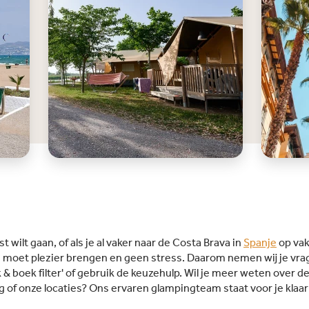
toegang
watersp
Barcelo
bereikb
de brui
De camp
pendel
t wilt gaan, of als je al vaker naar de Costa Brava in
Spanje
op vak
 moet plezier brengen en geen stress. Daarom nemen wij je vrag
 & boek filter' of gebruik de keuzehulp. Wil je meer weten over d
of onze locaties? Ons ervaren glampingteam staat voor je klaar