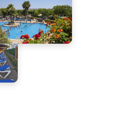
t binnenzwembad, jacuzzi
um, sauna en hammam. Je
p Camping Vila Nova park
iten voor jong en oud, zoals:
ortvelden, een
peeltuin, airtrampoline,
f en een fitnessruimte. De
 beschikt over een gezellig
ant met heerlijke maaltijden.
hoogseizoen staat er een
eteam klaar met een divers
mma, waaronder een
b, kidsclub en
rogramma. Met een
 pendeldienst naar de
legen stranden en Barcelona
 camping de perfecte
basis voor een veelzijdige
vakantie.Hoogtepunten van
 Vilanova Park:•