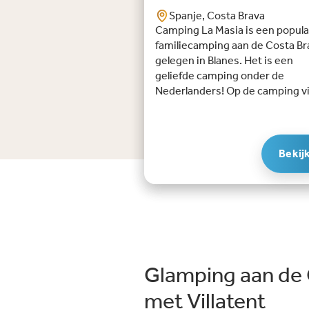
Spanje, Costa Brava
Camping La Masia is een popula
familiecamping aan de Costa Br
gelegen in Blanes. Het is een
geliefde camping onder de
Nederlanders! Op de camping v
je alle faciliteiten die je nodig he
een supermarkt voor de dagelij
(kleine) boodschappen, twee
zwembaden, een wellnessruim
Bekij
met spa, een uitgebreid sportpa
drie padelbanen, diverse
kinderspeeltuinen, een
animatieruimte, miniclub en
bibliotheek. Wil je een hapje et
Dan kun je terecht in het
restaurant, een snelle hap in de
Glamping aan de 
snackbar of je haalt een ijsje,
drankje of snack bij de poolbar. 
met Villatent
is slechts 300 meter lopen vana