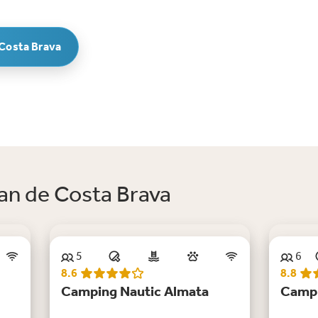
 Costa Brava
an de Costa Brava
5
6
Ni
8.6
8.8
Camping Nautic Almata
Campi