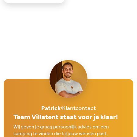
rustig en groen, m
Patrick
Klantcontact
Team Villatent staat voor je klaar!
Wij geven je graag persoonlijk advies om een
camping te vinden die bij jouw wensen past.