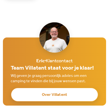
Eric
Klantcontact
Team Villatent staat voor je klaar!
Wij geven je graag persoonlijk advies om een
camping te vinden die bij jouw wensen past.
Over Villatent