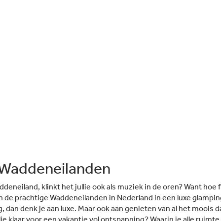
Waddeneilanden
eneiland, klinkt het jullie ook als muziek in de oren? Want hoe fi
n de prachtige Waddeneilanden in Nederland in een luxe glamp
, dan denk je aan luxe. Maar ook aan genieten van al het moois 
llie klaar voor een vakantie vol ontspanning? Waarin je alle ruimte