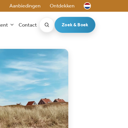
e
Aanbiedingen
Ontdekken
tent
Contact
Zoek & Boek