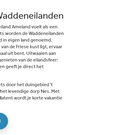
Waddeneilanden
land Ameland voelt als een
iets worden de Waddeneilanden
d in eigen land genoemd.
an de Friese kust ligt, ervaar
maal uit bent. Uitwaaien aan
enieten van de eilandsfeer:
 geeft je direct het
ts door het duingebied 't
 het levendige dorp Nes. Met
llatent wordt je korte vakantie
d