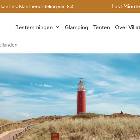
Last Minut
akanties. Klantbeoordeling van
8.4
Bestemmingen
Glamping
Tenten
Over Villa
ilanden