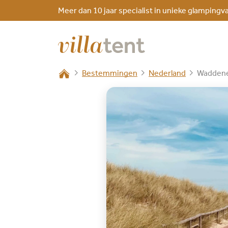
Meer dan 10 jaar specialist in unieke glampingv
Bestemmingen
Nederland
Waddene