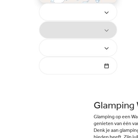
Glamping 
Glamping op een Wadd
genieten van één va
Denk je aan glamping
bieden heeft. Zijn ju