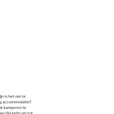
jn is het om te
ing accommodatie?
dat kamperen te
 en tijd hebt om tot