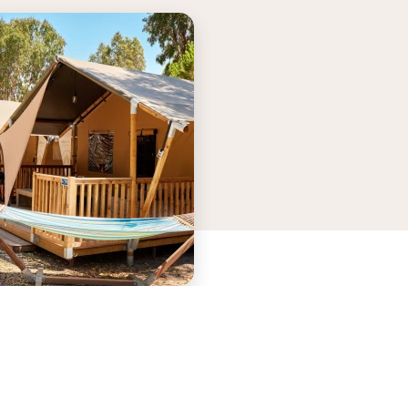
eren is het spraypark met
gegarandeerd: Op Campegg
estellen, waterkannonnen,
Garda vind je twee zwemb
en, glijbanen en
met twee kinderbaden. Er z
jes.Actief animatieteam:
verschillende glijbanen en
nderen en tieners is er geen
de zwembaden vind je vol
 van verveling. Het
ruimte met ligbedden en pa
tionale animatieteam van
om heerlijk te zonnen. Plezi
efst vijftig mensen
jong en oud dus! Let op, er 
eert in het hoogseizoen
een badmuts plicht.Direct 
s activiteiten. Van
Gardameer: De camping be
oernooien en aquagym tot
over een eigen kiezelstran
isco en avondshows. Uniek
meer. Tip: neem waterscho
e camping is het Jungalooz
mee voor de kiezels langs h
line en Adventure
meer.Op loopafstand van P
rect aan het strand: Je kunt
del Garda: Vanaf de camping
uit een privéstrand met
zo naar Peschiera del Garda
en en parasols (betaald) of
pittoresk vestingstadje, in 
e strand. Voor kinderen is er
zuidelijkste puntje van het
ciaal strandgedeelte met
Gardameer. Je vindt hier ee
 veilig water om te spelen.
haventje, gezellige terrasje
st geniet je met onder
restaurants en winkels.