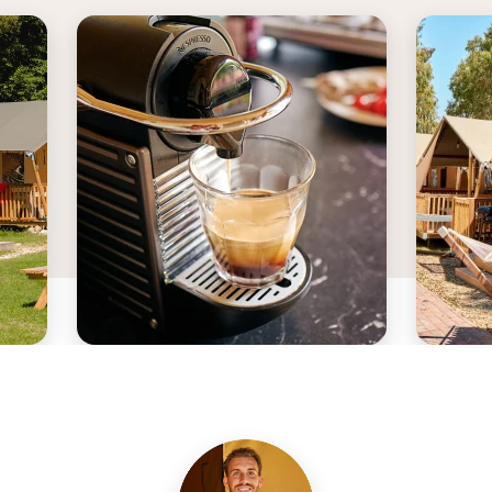
ten
kunnen spelen in het ondiepe
de kind
water. Zwemmen doe je op de
speelto
camping in de zwembaden van 100
fontein
ef
m2 met ligbedden en een apart
spellet
euze
peuterbad. Lokaal eetplezier: Deze
Voor ki
e
camping houdt van lokaal en dat
moment
proef je! Zo kun je in de
interna
campingwinkel en op het
maar li
ë:
buitenterras genieten van
organis
regionale streekproducten. Geniet
dagelijk
van cocktails, regionaal ijs of een
sportt
r
smaakvolle pizza van de pizzahut
mini-d
,
op de camping.Goede uitvalsbasis
aan dez
an
in de Ardeche: De Ardeche is een
Trampo
en
prachtige omgeving om eropuit te
Park.Di
trekken. Ontdek karakteristieke
kiezen 
dorpjes, verken de omgeving vanaf
ligbedd
rivier de Ardeche of snuif cultuur in
het vrij
steden zoals Montélimar.
een spe
kalm en
Daarnaa