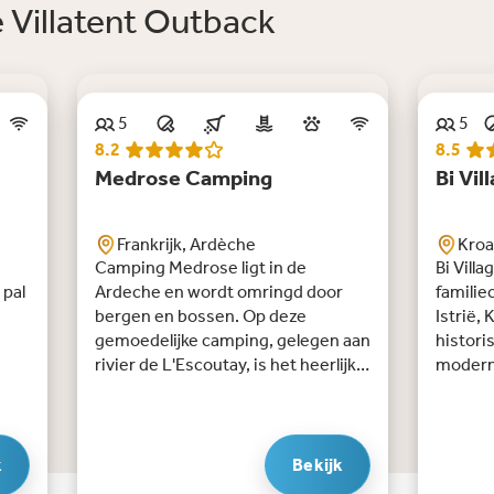
Villatent Outback
5
5
Bijna nooit vrij in de zomer
Tip
8.2
8.5
Medrose Camping
Bi Vil
Frankrijk, Ardèche
Kroat
Camping Medrose ligt in de
Bi Vill
 pal
Ardeche en wordt omringd door
familie
bergen en bossen. Op deze
Istrië, 
gemoedelijke camping, gelegen aan
histori
rivier de L'Escoutay, is het heerlijk
moderne
l.
vertoeven. Met haar vele kunst en
een onv
kleuren is Medrose camping een
zwemba
camping geheel in brocante Ibiza-
meerder
lex.
stijl. Deze relaxte camping heeft
breed s
k
Bekijk
?
alles wat je nodig hebt: een goed
spelmog