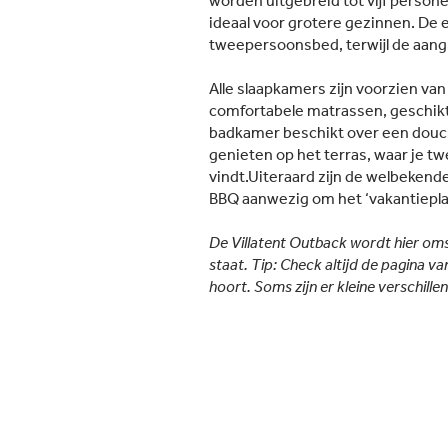
worden uitgebreid tot vijf personen
ideaal voor grotere gezinnen. De 
tweepersoonsbed, terwijl de aan
Alle slaapkamers zijn voorzien v
comfortabele matrassen, geschikt
badkamer beschikt over een douche
genieten op het terras, waar je tw
vindt.Uiteraard zijn de welbekend
BBQ aanwezig om het ‘vakantiepla
De Villatent Outback wordt hier om
staat. Tip: Check altijd de pagina 
hoort. Soms zijn er kleine verschille