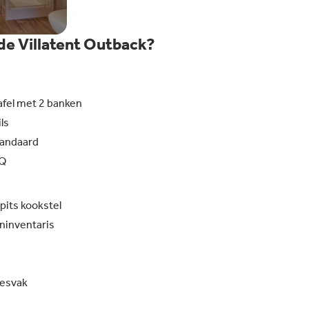
n de Villatent Outback?
afel met 2 banken
ls
andaard
BQ
pits kookstel
ninventaris
iesvak