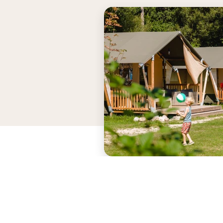
Voor wateractiviteiten zoals raf
en kajakken trotseer je rivier de
Sava die langs de camping
loopt.Sportieve faciliteiten: Acti
zijn tijdens de vakantie? Er is k
genoeg: je vindt er onder ander
tennis, badminton, squash,
bowling, fitness en
beachvolleybal.Prachtig Sloveni
Slovenië wint steeds meer aan
populariteit en dat is niet voor
niets! De camping beschikt ove
eeuwenoude thermale bronnen
welke het waterpark voorzien v
water. In de omgeving ving je e
prachtig bosgebied en
verschillende kastelen.