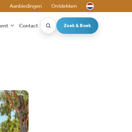
e
Aanbiedingen
Ontdekken
tent
Contact
Zoek & Boek