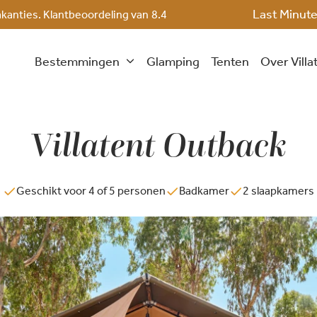
Last Minut
akanties. Klantbeoordeling van
8.4
Bestemmingen
Glamping
Tenten
Over Villa
Villatent Outback
Geschikt voor 4 of 5 personen
Badkamer
2 slaapkamers