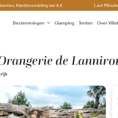
Last Minut
akanties. Klantbeoordeling van
8.4
Bestemmingen
Glamping
Tenten
Over Villa
Orangerie de Lanniro
rijk