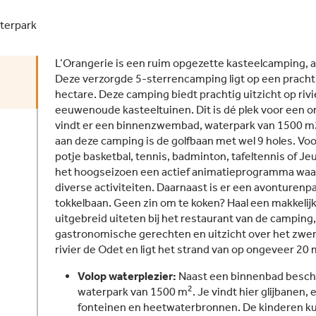
terpark
L’Orangerie is een ruim opgezette kasteelcamping, a
Deze verzorgde 5-sterrencamping ligt op een prach
hectare. Deze camping biedt prachtig uitzicht op rivi
eeuwenoude kasteeltuinen. Dit is dé plek voor een 
vindt er een binnenzwembad, waterpark van 1500 m
aan deze camping is de golfbaan met wel 9 holes. Voo
potje basketbal, tennis, badminton, tafeltennis of Jeu
het hoogseizoen een actief animatieprogramma waa
diverse activiteiten. Daarnaast is er een avonturen
tokkelbaan. Geen zin om te koken? Haal een makkelijke
uitgebreid uiteten bij het restaurant van de camping, 
gastronomische gerechten en uitzicht over het zwe
rivier de Odet en ligt het strand van op ongeveer 2
Volop waterplezier:
Naast een binnenbad beschi
2
waterpark van 1500 m
. Je vindt hier glijbanen
fonteinen en heetwaterbronnen. De kinderen kun