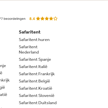
8.4
77 beoordelingen
Safaritent
Safaritent huren
Safaritent
Nederland
Safaritent Spanje
nje
Safaritent Italië
ië
Safaritent Frankrijk
krijk
Safaritent België
gië
Safaritent Kroatië
atië
Safaritent Slovenië
Safaritent Duitsland