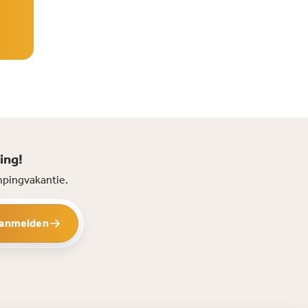
ing!
mpingvakantie.
anmelden