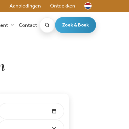
e
Aanbiedingen
Ontdekken
tent
Contact
Zoek & Boek
n