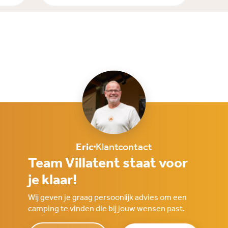
Eric
Klantcontact
Team Villatent staat voor
je klaar!
Wij geven je graag persoonlijk advies om een
camping te vinden die bij jouw wensen past.