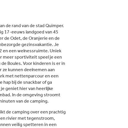
an de rand van de stad Quimper.
tig 17-eeuws landgoed van 45
er de Odet, de Oranjerie en de
onbezorgde gezinsvakantie. Je
2 en een welnessruimte. Uniek
r meer sportiviteit speel je een
 de Boules. Voor kinderen is er in
r ze kunnen deelnemen aan
park met nettenparcour en een
 hap bij de snackbar of ga
je geniet hier van heerlijke
mbad. In de omgeving stroomt
0 minuten van de camping.
kt de camping over een prachtig
, een rivier met tegenstroom,
nen veilig spetteren in een