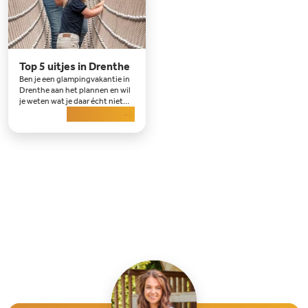
Top 5 uitjes in Drenthe
Ben je een glampingvakantie in
Drenthe aan het plannen en wil
je weten wat je daar écht niet
mag missen? Dan zit je hier
Lees meer
goed. Drenthe is misschien
rustig en groen, m