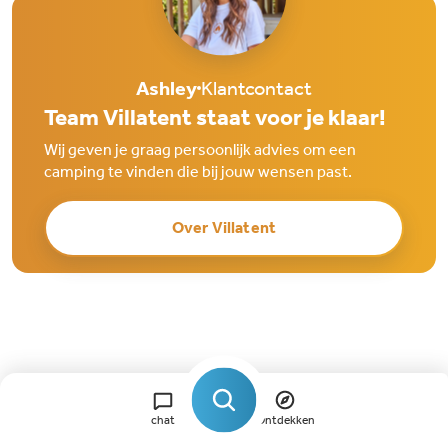
Ashley
Klantcontact
Team Villatent staat voor je klaar!
Wij geven je graag persoonlijk advies om een
camping te vinden die bij jouw wensen past.
Over Villatent
chat
Ontdekken