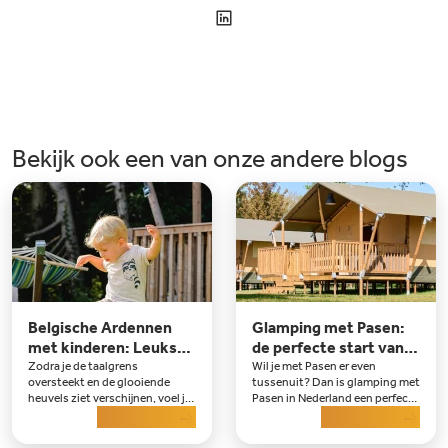
Bekijk ook een van onze andere blogs
Belgische Ardennen
Glamping met Pasen:
met kinderen: Leukste
de perfecte start van
Tips en uitjes
het kampeerseizoen
Zodra je de taalgrens
Wil je met Pasen er even
oversteekt en de glooiende
tussenuit? Dan is glamping met
heuvels ziet verschijnen, voel je
Pasen in Nederland een perfecte
het: de vakantie is begonnen.
Lees meer
keuze. De dagen worden langer,
Lees meer
De Belgische Ardennen met
de natuur komt weer tot leven
kinderen zijn al jaren een
en het is het ideale moment om