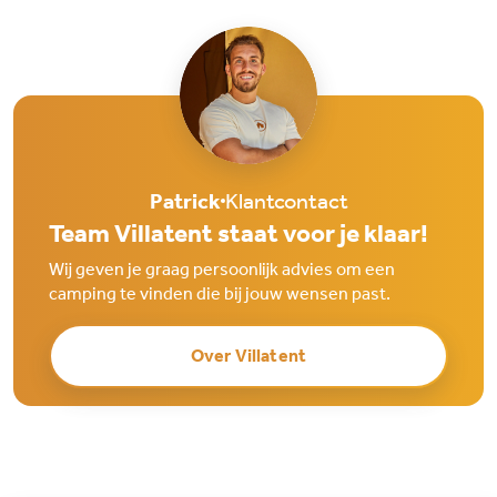
Patrick
Klantcontact
Team Villatent staat voor je klaar!
Wij geven je graag persoonlijk advies om een
camping te vinden die bij jouw wensen past.
Over Villatent