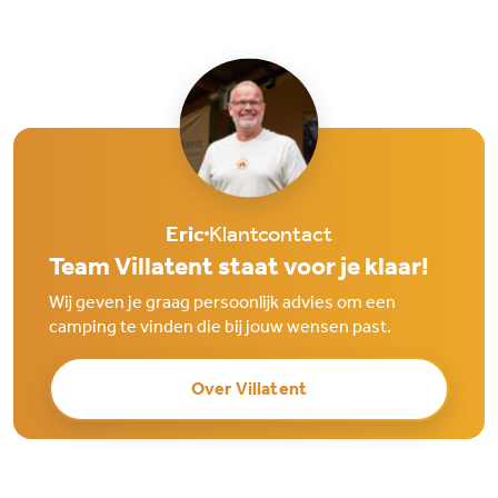
Eric
Klantcontact
Team Villatent staat voor je klaar!
Wij geven je graag persoonlijk advies om een
camping te vinden die bij jouw wensen past.
Over Villatent