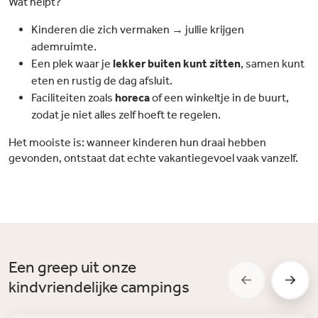
Wat helpt?
Kinderen die zich vermaken → jullie krijgen
ademruimte.
Een plek waar je
lekker buiten kunt zitten
, samen kunt
eten en rustig de dag afsluit.
Faciliteiten zoals
horeca
of een winkeltje in de buurt,
zodat je niet alles zelf hoeft te regelen.
Het mooiste is: wanneer kinderen hun draai hebben
gevonden, ontstaat dat echte vakantiegevoel vaak vanzelf.
Een greep uit onze
kindvriendelijke campings
View slide 1
View slide 2
View slide 3
View slide 4
View slide 5