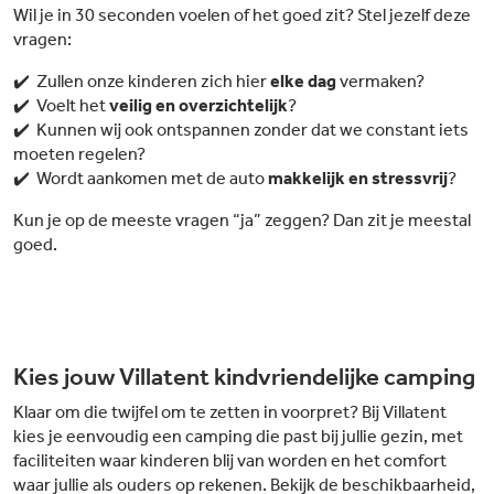
carte diner in het Serre restaurant met uitzicht op het water tot een
Wil je in 30 seconden voelen of het goed zit? Stel jezelf deze
Limburgs vlaaitje in de Plaza of een snelle snack bij het Snackpunt – op de
vragen:
Schatberg is voor elke smaak iets te vinden.
✔️ Zullen onze kinderen zich hier
elke dag
vermaken?
✔️ Voelt het
veilig en overzichtelijk
?
✔️ Kunnen wij ook ontspannen zonder dat we constant iets
moeten regelen?
✔️ Wordt aankomen met de auto
makkelijk en stressvrij
?
Kun je op de meeste vragen “ja” zeggen? Dan zit je meestal
goed.
Kies jouw Villatent kindvriendelijke camping
Klaar om die twijfel om te zetten in voorpret? Bij Villatent
kies je eenvoudig een camping die past bij jullie gezin, met
faciliteiten waar kinderen blij van worden en het comfort
waar jullie als ouders op rekenen. Bekijk de beschikbaarheid,