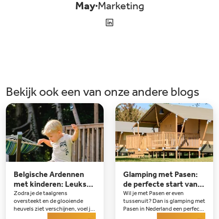
May
Marketing
Bekijk ook een van onze andere blogs
Belgische Ardennen
Glamping met Pasen:
met kinderen: Leukste
de perfecte start van
Tips en uitjes
het kampeerseizoen
Zodra je de taalgrens
Wil je met Pasen er even
oversteekt en de glooiende
tussenuit? Dan is glamping met
heuvels ziet verschijnen, voel je
Pasen in Nederland een perfecte
het: de vakantie is begonnen.
Lees meer
keuze. De dagen worden langer,
Lees meer