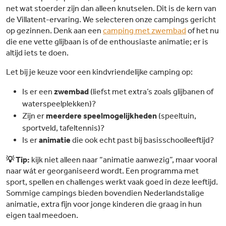
net wat stoerder zijn dan alleen knutselen. Dit is de kern van
de Villatent-ervaring. We selecteren onze campings gericht
op gezinnen. Denk aan een
camping met zwembad
of het nu
die ene vette glijbaan is of de enthousiaste animatie; er is
altijd iets te doen.
Let bij je keuze voor een kindvriendelijke camping op:
Is er een
zwembad
(liefst met extra’s zoals glijbanen of
waterspeelplekken)?
Zijn er
meerdere speelmogelijkheden
(speeltuin,
sportveld, tafeltennis)?
Is er
animatie
die ook echt past bij basisschoolleeftijd?
💡 Tip:
kijk niet alleen naar “animatie aanwezig”, maar vooral
naar wát er georganiseerd wordt. Een programma met
sport, spellen en challenges werkt vaak goed in deze leeftijd.
Sommige campings bieden bovendien Nederlandstalige
animatie, extra fijn voor jonge kinderen die graag in hun
eigen taal meedoen.