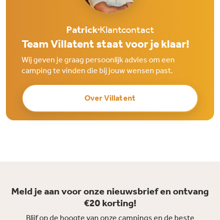
Patrick
Klantcontact
Team Villatent staat voor je klaar!
Wij geven je graag persoonlijk advies om een
camping te vinden die bij jouw wensen past.
Over Villatent
Meld je aan voor onze nieuwsbrief en ontvang
€20 korting!
Blijf op de hoogte van onze campings en de beste