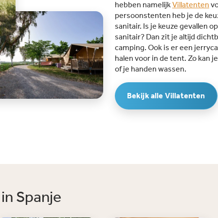
4 kilom
hebben namelijk
Villatenten
vo
strande
persoonstenten heb je de keuz
biedt d
sanitair. Is je keuze gevallen
toegang
sanitair? Dan zit je altijd dich
watersp
camping. Ook is er een jerry
Barcelo
halen voor in de tent. Zo kan 
bereikb
of je handen wassen.
de brui
De camp
Bekijk alle Villatenten
pendel
 in Spanje