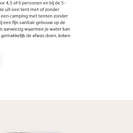
eter van de prachtige
or 4,5 of 6 personen en bij de 5-
n van de Costa Dorada,
e uit een tent met of zonder
e camping gemakkelijke
 op een camping met tenten zonder
 tot zon, zee en diverse
tbij een fijn sanitair gebouw op de
orten. Bovendien is
can aanwezig waarmee je water kan
na met binnen drie kwartier
je gemakkelijk de afwas doen, koken
aar, waardoor je eenvoudig
sende stad kunt verkennen.
ing beidt hiervoor handige
diensten.