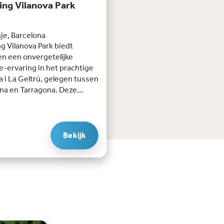
ng Vilanova Park
je, Barcelona
 Vilanova Park biedt
n een onvergetelijke
e-ervaring in het prachtige
a i La Geltrú, gelegen tussen
na en Tarragona. Deze
erende zeezicht-camping
zich uit over een parkachtig
 van 40 hectare vol
oorzieningen zoals
Bekijk
ruiken, palmbomen en
ige wandelpaden.
fhebbers halen hun hart op
fantastische waterpark met
zwembaden, peuterbad en
en. De Crazy Cone glijbaan is
 voor waaghalzen, terwijl de
de juist leuk is voor het hele