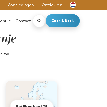
e
Aanbiedingen
Ontdekken
tent
Contact
Zoek & Boek
anje
nitair
Bekijk op kaart