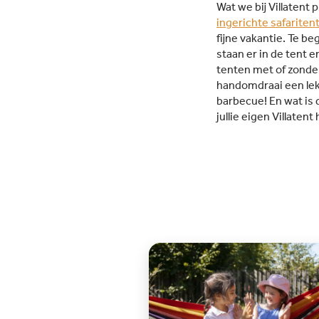
animatieprogramma: In het
Wat we bij Villatent
hoogseizoen organiseert een
ingerichte safariten
professioneel animatieteam
fijne vakantie. Te 
activiteiten zoals shows,
staan er in de tent 
toernooien, water- en
tenten met of zonder
sportactiviteiten, filmavonden 
handomdraai een lekke
een superdisco. Het animatiet
barbecue! En wat is 
spreekt Engels en
jullie eigen Villaten
Spaans.Toplocatie aan zee en bij
centrum: Camping La Masia is
perfect gelegen, vanaf de camp
loop je binnen 300 meter het
strand op. Daarnaast vind je het
bruisende centrum van Blanes 
op loopafstand.