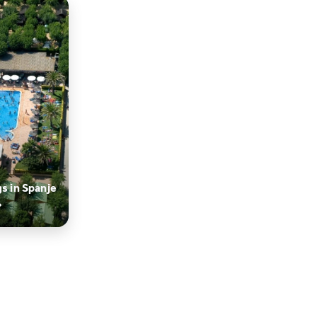
oe aan ontspanning? Breng
 bezoekje aan de Welness &
t binnenzwembad, jacuzzi
um, sauna en hammam. Je
p Camping Vila Nova park
iten voor jong en oud, zoals:
ortvelden, een
peeltuin, airtrampoline,
f en een fitnessruimte. De
 beschikt over een gezellig
ant met heerlijke maaltijden.
hoogseizoen staat er een
s in Spanje
eteam klaar met een divers
mma, waaronder een
b, kidsclub en
rogramma. Met een
 pendeldienst naar de
legen stranden en Barcelona
 camping de perfecte
basis voor een veelzijdige