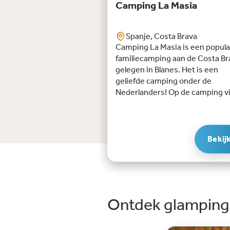
Camping La Masia
Spanje, Costa Brava
Camping La Masia is een popula
familiecamping aan de Costa Br
gelegen in Blanes. Het is een
geliefde camping onder de
Nederlanders! Op de camping v
je alle faciliteiten die je nodig he
een supermarkt voor de dagelij
(kleine) boodschappen, twee
zwembaden, een wellnessruim
Bekij
met spa, een uitgebreid sportpa
drie padelbanen, diverse
kinderspeeltuinen, een
animatieruimte, miniclub en
bibliotheek. Wil je een hapje et
Ontdek glamping 
Dan kun je terecht in het
restaurant, een snelle hap in de
snackbar of je haalt een ijsje,