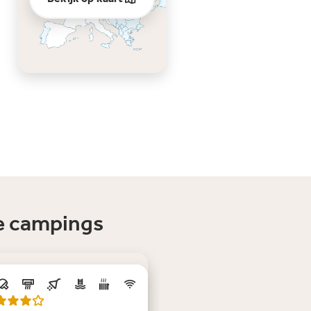
te campings
euw