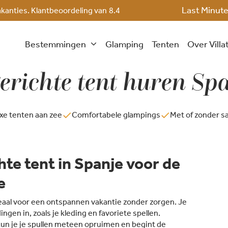
Last Minut
akanties. Klantbeoordeling van
8.4
Bestemmingen
Glamping
Tenten
Over Villa
erichte tent huren Sp
xe tenten aan zee
Comfortabele glampings
Met of zonder sa
hte tent in Spanje voor de
e
ideaal voor een ontspannen vakantie zonder zorgen. Je
ingen in, zoals je kleding en favoriete spellen.
 je je spullen meteen opruimen en begint de