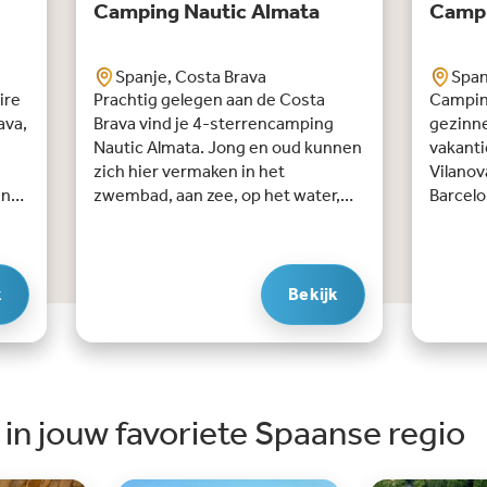
Camping Nautic Almata
Campi
Spanje, Costa Brava
Span
ire
Prachtig gelegen aan de Costa
Camping
ava,
Brava vind je 4-sterrencamping
gezinne
Nautic Almata. Jong en oud kunnen
vakanti
zich hier vermaken in het
Vilanov
ind
zwembad, aan zee, op het water,
Barcelo
bt:
met het animatieteam of in de
schitt
kse
gezellige (strand)barretjes en
strekt 
restaurants.Op de camping staat
terrein
te
een enthousiast team
groenv
k
Bekijk
rk,
medewerkers voor je klaar! Je kan
sierst
excursies boeken, sportactiviteiten
pracht
plannen en auto’s of fietsen huren.
Zwemlie
In het hart van de camping ligt een
in het 
en?
winkelgebiedje met een
buiten
in jouw favoriete Spaanse regio
supermarkt, boetiek, pizzeria,
glijban
creperie en wasserette. Bij Nautic
perfect
Almata vind je diverse
Body Sli