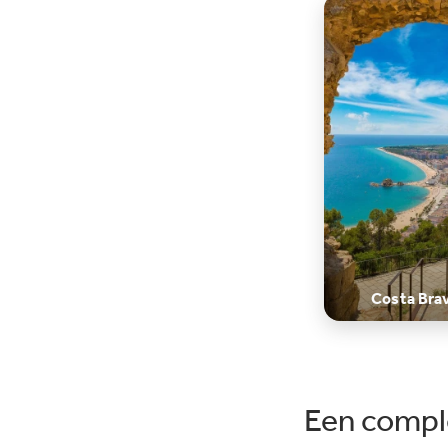
drankje of snack bij de poolbar. 
is slechts 300 meter lopen vana
camping naar het fijne zandstra
Je bent daarnaast zó (500 meter
het bruisende Blanes, waar je v
gezellige barretjes, restaurants
een boulevard kunt
vinden.Hoogtepunten van
Camping La Masia:Gigantisch v
waterpret: Camping La Masia b
twee prachtige
zwembadcomplexen met ligbed
whirlpools en unieke kinderbad
Costa Bra
met waterspeeltoestellen en
glijbanen. Volwassenen kunnen
genieten van een spa met saun
hamam en binnenzwembad, we
wordt er speciaal voor kinderen
Een comple
een welnessuurtje
georganiseerd.Leuk