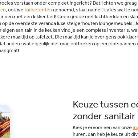
 precies verstaan onder compleet ingericht? Dat lichten we graag 
aanmeren of deelnemen aan
gezins
ten
, ook wel
lodgetenten
activiteiten zoals windsurfen,
genoemd, staat namelijk alles wat je no
Camping
beginnen met een lekker bed! Geen gedoe met luchtbedden en sla
kajakken en Stand Up Paddle
Fantast
en op de overdekte veranda luxe steigerhouten loungemeubels. J
(SUP).Gevarieerd animatie- en
uren zw
 eigen sanitair. In de keuken vind je een complete inventaris, w
sportprogramma: Het
met tw
en
re maaltijd op tafel zet. Die maaltijd kan je overigens ook klaar
animatieteam zorgt voor dagelijkse
een peu
eam
dat andere wat eigenlijk niet mag ontbreken op een ontspannen 
activiteiten voor jong en oud, van
glijban
t hangmat!
sporttoernooien tot livemuziek
binnen
 het
poolparty's en thema-avonden.
parasol
Kinderen vermaken zich in de Mini
plek om
ing
Club Almata met creatieve
Spaanse
workshops, minidisco en leuke
Hele G
uitstapjes.
fitnes
ook
er is al
en mini
Keuze tussen e
creatie
kindere
zonder sanitair
geniete
zoals d
Kies je ervoor één van onze
in
Ideale 
huren, dan heb je keuze uit di