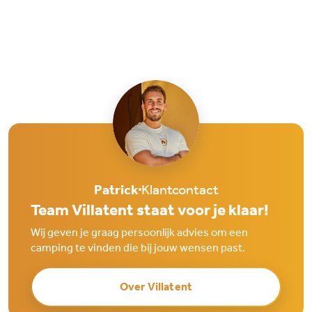
Patrick
Klantcontact
Team Villatent staat voor je klaar!
Wij geven je graag persoonlijk advies om een
camping te vinden die bij jouw wensen past.
Over Villatent