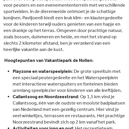
voor peuters en een evenemententerrein met verschillende
sportvelden. In de dierenweide ontmoet je de schattige
konijnen. Paviljoen8 biedt een leuk klim- en klautergedeelte
voor de kinderen terwijl ouders genieten van een hapje en
een drankje op het terras. Omgeven door prachtige natuur,
zoals bossen, duinmeren en heide, en met het strand op
slechts 2 kilometer afstand, ben je verzekerd van een
heerlijke vakantie aan de kust.
Hoogtepunten van Vakantiepark de Nollen:
Playzone en waterspeelplein
: De grote speeltuin met
een speciaal peutergedeelte en het Waterspeelplein
met interactieve waterspuiters en fonteinen bieden
urenlang speelplezier voor kinderen van alle leeftijden.
Callantsoog en Noordzeestrand
: Op 1,5 km vind je
Callantsoog, één van de oudste en mooiste badplaatsen
van Nederland met een gezellig centrum. Hier vind je
veel winkeltjes, terrassen en restaurants. Het prachtige
Noorzeestrand bevindt zich op 2 km vanaf het park.
Activiteiten voor jong en oud
: Het recreatieteam