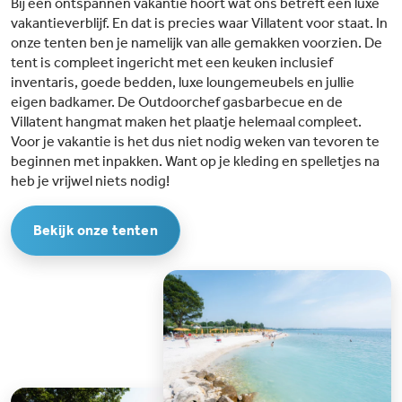
Bij een ontspannen vakantie hoort wat ons betreft een luxe
Adventure Park.Direct aan het strand: Je kunt kiezen uit een privéstrand
met ligbedden en parasols (betaald) of het vrije strand. Voor kinderen is er
vakantieverblijf. En dat is precies waar Villatent voor staat. In
een speciaal strandgedeelte met kalm en veilig water om te spelen.
onze tenten ben je namelijk van alle gemakken voorzien. De
Daarnaast geniet je met onder andere kajak, windsurfen, duiken en jetskiën
tent is compleet ingericht met een keuken inclusief
van eindeloos watersportplezier!
inventaris, goede bedden, luxe loungemeubels en jullie
eigen badkamer. De Outdoorchef gasbarbecue en de
Villatent hangmat maken het plaatje helemaal compleet.
Voor je vakantie is het dus niet nodig weken van tevoren te
beginnen met inpakken. Want op je kleding en spelletjes na
heb je vrijwel niets nodig!
Bekijk onze tenten