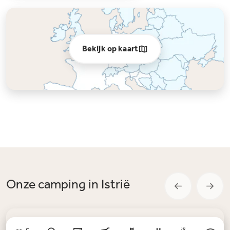
Bekijk op kaart
Onze camping in Istrië
Tip