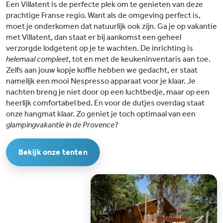
Een Villatent is de perfecte plek om te genieten van deze
toegestaan. Activiteiten en animatie voor alle leeftijden: In de
zomermaanden zorgt een enthousiast animatieteam voor vermaak. Van
prachtige Franse regio. Want als de omgeving perfect is,
miniclubs met spelletjes en knutselwerkjes voor de kleintjes tot
moet je onderkomen dat natuurlijk ook zijn. Ga je op vakantie
sportactiviteiten bij het zwembad en avondshows, er is altijd iets leuks te
met Villatent, dan staat er bij aankomst een geheel
doen voor jong en oud. De minidisco en avondshows maken de avonden
extra gezellig. Ideale ligging: Gelegen in Roquebrune-sur-Argens, is Leï
verzorgde lodgetent op je te wachten. De inrichting is
Suves het perfecte startpunt om de Côte d’Azur en de Provence te
helemaal compleet
, tot en met de keukeninventaris aan toe.
verkennen. Bezoek nabijgelegen steden zoals Fréjus, Saint-Tropez en
Cannes, of ontdek de indrukwekkende natuur van de Gorges du Verdon.
Zelfs aan jouw kopje koffie hebben we gedacht, er staat
namelijk een mooi Nespresso apparaat voor je klaar. Je
nachten breng je niet door op een luchtbedje, maar op een
heerlijk comfortabel bed. En voor de dutjes overdag staat
onze hangmat klaar. Zo geniet je toch optimaal van een
glampingvakantie in de Provence
?
Bekijk onze tenten