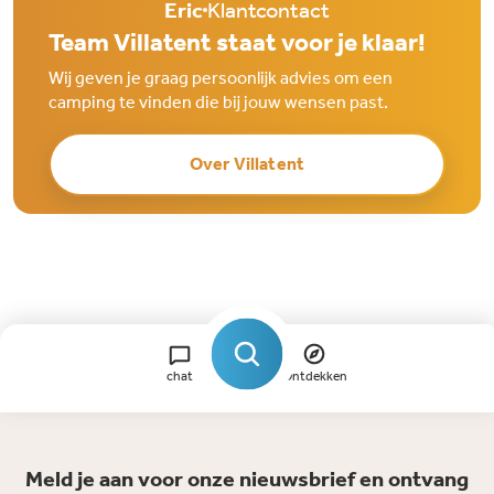
Eric
Klantcontact
Team Villatent staat voor je klaar!
Wij geven je graag persoonlijk advies om een
camping te vinden die bij jouw wensen past.
Over Villatent
chat
Ontdekken
Meld je aan voor onze nieuwsbrief en ontvang