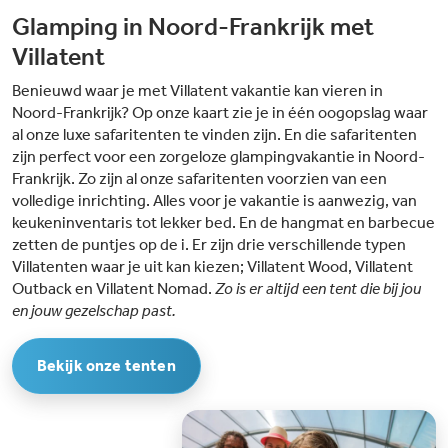
waterspeeltoestellen.Leuk activiteiten voor kinderen: In het hoogseizoen
Glamping in Noord-Frankrijk met
worden er sport- en spelactiviteiten georganiseerd en is er een miniclub.
Het speelterrein op de binnenplaats van de camping is dé plek om nieuwe
Villatent
vriendjes te maken. Een aantal keer per week is het mogelijk om een
ponyritje te maken rondom de camping.Gezellige stadjes in de omgeving:
Benieuwd waar je met Villatent vakantie kan vieren in
De camping ligt in het hart van Bretagne, tussen Rennes en Saint-Malo,
niet ver van de gezellige stadjes Combourg en La Chapelle. Ook vind je
Noord-Frankrijk? Op onze kaart zie je in één oogopslag waar
diverse kustplaatsen op 30 minuten reisafstand.
al onze luxe safaritenten te vinden zijn. En die safaritenten
zijn perfect voor een zorgeloze glampingvakantie in Noord-
Frankrijk. Zo zijn al onze safaritenten voorzien van een
volledige inrichting. Alles voor je vakantie is aanwezig, van
keukeninventaris tot lekker bed. En de hangmat en barbecue
zetten de puntjes op de i. Er zijn drie verschillende typen
Villatenten waar je uit kan kiezen; Villatent Wood, Villatent
Outback en Villatent Nomad.
Zo is er altijd een tent die bij jou
en jouw gezelschap past.
Bekijk onze tenten