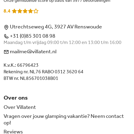
Onze gemiddelde score op basis van 5977 beoordelingen
8.4
Utrechtseweg 4G, 3927 AV Renswoude
+31 (0)85 301 08 98
Maandag t/m vrijdag 09:00 t/m 12:00 en 13:00 t/m 16:00
mailme@villatent.nl
K.v.K.: 66796423
Rekening nr. NL76 RABO 0312 3620 64
BTW nr. NL856701038B01
Over ons
Over Villatent
Vragen over jouw glamping vakantie? Neem contact
op!
Reviews