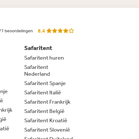
8.4
77 beoordelingen
Safaritent
Safaritent huren
Safaritent
Nederland
Safaritent Spanje
nje
Safaritent Italië
ië
Safaritent Frankrijk
krijk
Safaritent België
gië
Safaritent Kroatië
atië
Safaritent Slovenië
Safaritent Duitsland