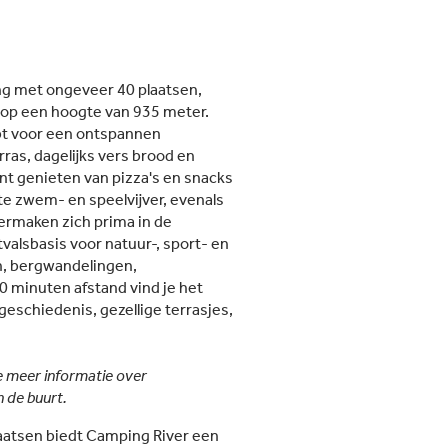
ng met ongeveer 40 plaatsen,
 op een hoogte van 935 meter.
bt voor een ontspannen
rras, dagelijks vers brood en
unt genieten van pizza's en snacks
rte zwem- en speelvijver, evenals
ermaken zich prima in de
valsbasis voor natuur-, sport- en
en, bergwandelingen,
0 minuten afstand vind je het
eschiedenis, gezellige terrasjes,
e meer informatie over
n de buurt.
aatsen biedt Camping River een