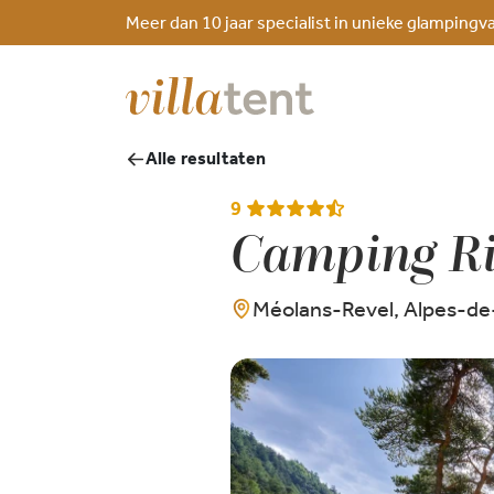
Meer dan 10 jaar specialist in unieke glampingv
Alle resultaten
9
Camping Ri
Méolans-Revel, Alpes-de