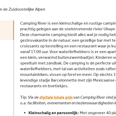
n de Zuidoostelijke Alpen
Camping River is een kleinschalige en rustige campi
prachtig gelegen aan de snelstromende rivier Ubaye
Deze charmante camping biedt alles wat je nodig he
gezinsvakantie in de natuur: een gezellige bar met te
croissants op bestelling en een restaurant waar je k
vanaf 17:00 uur. Voor waterliefhebbers is er een apa
een klein, verwarmd buitenzwembad(je). Kinderen v
speeltuin met zandbak. De camping is de perfecte uit
waterliefhebbers, met tal van activiteiten zoals raft
mountainbiken, vissen op forel en meer. Op slechts 1
levendige stadje Barcelonnette met zijn Mexicaanse g
restaurants en boetiekjes.
Tip:
Via de
digitale lokale gids
van Camping River vind j
o.a. faciliteiten, evenementen en bezienswaardigheden i
Kleinschalig en persoonlijk:
Met ongeveer 40 pl