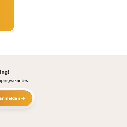
ing!
mpingvakantie.
anmelden