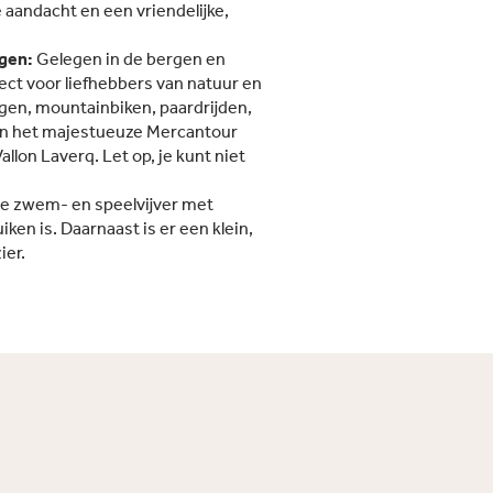
e aandacht en een vriendelijke,
ngen:
Gelegen in de bergen en
fect voor liefhebbers van natuur en
ngen, mountainbiken, paardrijden,
an het majestueuze Mercantour
allon Laverq. Let op, je kunt niet
te zwem- en speelvijver met
iken is. Daarnaast is er een klein,
er.