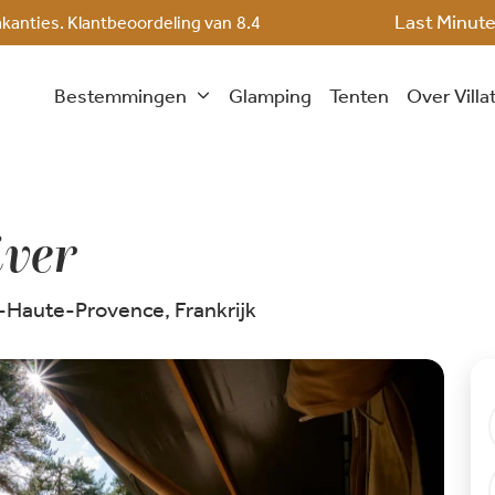
Last Minut
akanties. Klantbeoordeling van
8.4
Bestemmingen
Glamping
Tenten
Over Villa
ver
-Haute-Provence, Frankrijk