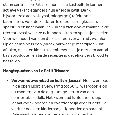
staan centraal op Petit Trianon! In de kasteeltuin kunnen
actieve vakantiegangers hun energie kwijt. Denk
bijvoorbeeld aan volleybal, midgetgolf, tafeltennis,
badminton. Voor de kinderen is er een springkussen,
speeltuin en kabelbaan. Ze kunnen zich ook vermaken in de
recreatiezaal, waar ze tv kunnen kijken en spelletjes spelen.
Voor wie houdt van een duik is er een verwarmd zwembad.
Op de camping is een (snack)bar waar je maaltijden kunt
afhalen, er is een klein kruidenierswinkeltje met een aantal
basisproducten en bij de receptie is dagelijks vers brood te
bestellen.
Hoogtepunten van Le Petit Trianon:
Verwarmd zwembad en buiten-jacuzzi
: Het zwembad
in de open lucht is verwarmd tot 30°C, waardoor je op
elk moment van de dag kunt genieten van een
comfortabele duik. Het zwembad is niet heel diep,
ideaal voor kinderen en overzichtelijk voor ouders. Je
vindt er ook een kinderbadje, ligbedden en parasols.
Daarnaast is er een buiten-jacuzzi voor extra