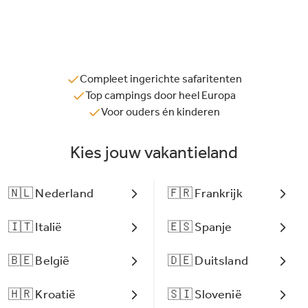
Compleet ingerichte safaritenten
Top campings door heel Europa
Voor ouders én kinderen
Kies jouw vakantieland
🇳🇱 Nederland
🇫🇷 Frankrijk
🇮🇹 Italië
🇪🇸 Spanje
🇧🇪 België
🇩🇪 Duitsland
🇭🇷 Kroatië
🇸🇮 Slovenië