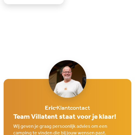
goed. Drenthe is misschien
rustig en groen, m
Eric
Klantcontact
Team Villatent staat voor je klaar!
Wij geven je graag persoonlijk advies om een
camping te vinden die bij jouw wensen past.