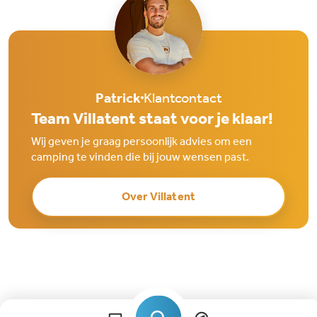
Patrick
Klantcontact
Team Villatent staat voor je klaar!
Wij geven je graag persoonlijk advies om een
camping te vinden die bij jouw wensen past.
Over Villatent