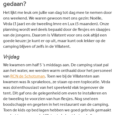
gedaan?
Het lijkt me leuk om jullie van dag tot dag mee te nemen door
ons weekend. We waren gewoon met ons gezin: Noëlle,
Véda (3 jaar) en de tweeling Imre en Lux (5 maanden). Onze
planning wordt wel deels bepaald door de flesjes en slaapjes
van de jongens. Daarom is Villatent voor ons ook altijd een
goede keuze: je kunt er op uit, maar kunt ook lekker op de
camping blijven of zelfs in de Villatent.
Vrijdag
We kwamen om half 5 ’s middags aan. De camping staat pal
aan het water, we werden warm onthaald door het personeel
van
RCN de Schotsman
. Toen we bij de Villatenten aan
kwamen was ik sprakeloos, ze staan op een toplocatie. Véda
was dol enthousiast van het speelveld vlak tegenover de
tent. Dit gaf ons de gelegenheid om even te installeren en
de tweeling te voorzien van hun flesjes. Nog snel een
boodschapje en gegeten in het restaurant van de camping.
Toen de kids op bed lagen hebben we goed gebruik gemaakt