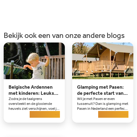
Bekijk ook een van onze andere blogs
Belgische Ardennen
Glamping met Pasen:
met kinderen: Leukste
de perfecte start van
Tips en uitjes
het kampeerseizoen
Zodra je de taalgrens
Wil je met Pasen er even
oversteekt en de glooiende
tussenuit? Dan is glamping met
heuvels ziet verschijnen, voel je
Pasen in Nederland een perfecte
het: de vakantie is begonnen.
Lees meer
keuze. De dagen worden langer,
Lees meer
De Belgische Ardennen met
de natuur komt weer tot leven
kinderen zijn al jaren een
en het is het ideale moment om
favoriete bestemming voor
het glampingseizoen te
gezinnen die natuur, avontuur
beginnen. Tijdens een lang