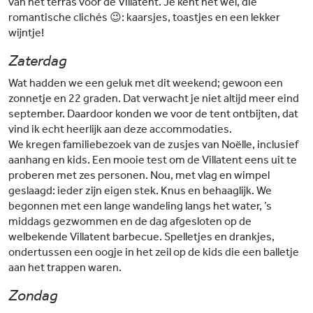
van het terras voor de Villatent. Je kent het wel, die
romantische clichés 😉: kaarsjes, toastjes en een lekker
wijntje!
Zaterdag
Wat hadden we een geluk met dit weekend; gewoon een
zonnetje en 22 graden. Dat verwacht je niet altijd meer eind
september. Daardoor konden we voor de tent ontbijten, dat
vind ik echt heerlijk aan deze accommodaties.
We kregen familiebezoek van de zusjes van Noëlle, inclusief
aanhang en kids. Een mooie test om de Villatent eens uit te
proberen met zes personen. Nou, met vlag en wimpel
geslaagd: ieder zijn eigen stek. Knus en behaaglijk. We
begonnen met een lange wandeling langs het water, ’s
middags gezwommen en de dag afgesloten op de
welbekende Villatent barbecue. Spelletjes en drankjes,
ondertussen een oogje in het zeil op de kids die een balletje
aan het trappen waren.
Zondag